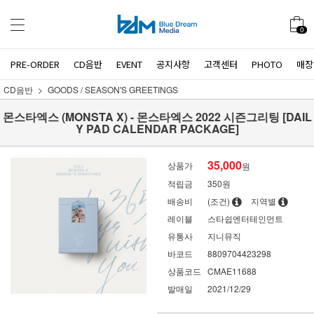
0
PRE-ORDER
CD음반
EVENT
공지사항
고객센터
PHOTO
매장
CD음반
GOODS / SEASON'S GREETINGS
몬스타엑스 (MONSTA X) - 몬스타엑스 2022 시즌그리팅 [DAIL
Y PAD CALENDAR PACKAGE]
35,000
상품가
원
적립금
350원
배송비
(조건)
지역별
레이블
스타쉽엔터테인먼트
유통사
지니뮤직
바코드
8809704423298
상품코드
CMAE11688
발매일
2021/12/29