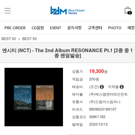
0
PRE-ORDER
CD음반
EVENT
공지사항
고객센터
PHOTO
매장
BEST 50
BEST 50
엔시티 (NCT) - The 2nd Album RESONANCE Pt.1 [2종 중 1
종 랜덤발송]
19,300
상품가
원
적립금
200원
배송비
(조건)
지역별
레이블
(주)에스엠엔터테인먼트
유통사
(주)드림어스컴퍼니
바코드
8809633189197
상품코드
SMK1182
발매일
2020/10/12