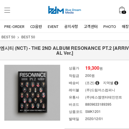
0
PRE-ORDER
CD음반
EVENT
공지사항
고객센터
PHOTO
매장
BEST 50
BEST 50
엔시티 (NCT) - THE 2ND ALBUM RESONANCE PT.2 [ARRIV
AL Ver.]
19,300
상품가
원
적립금
200원
배송비
(조건)
지역별
레이블
(주)드림어스컴퍼니
유통사
(주)에스엠엔터테인먼트
바코드
8809633189395
상품코드
SMK1201
발매일
2020/12/01