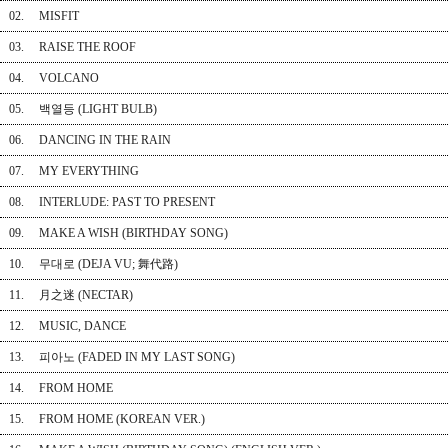
02.
MISFIT
03. RAISE THE ROOF
04. VOLCANO
05. 백열등 (LIGHT BULB)
06. DANCING IN THE RAIN
07. MY EVERYTHING
08. INTERLUDE: PAST TO PRESENT
09. MAKE A WISH (BIRTHDAY SONG)
10. 무대로 (DEJA VU; 舞代路)
11. 月之迷 (NECTAR)
12. MUSIC, DANCE
13. 피아노 (FADED IN MY LAST SONG)
14. FROM HOME
15. FROM HOME (KOREAN VER.)