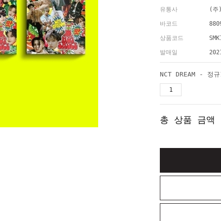
유통사
(주
바코드
880
상품코드
SMK
발매일
202
총 상품 금액