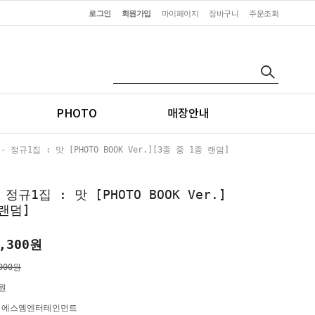
로그인
회원가입
마이페이지
장바구니
주문조회
PHOTO
매장안내
 - 정규1집 : 맛 [PHOTO BOOK Ver.][3종 중 1종 랜덤]
- 정규1집 : 맛 [PHOTO BOOK Ver.]
 랜덤]
,300
원
000원
0원
)에스엠엔터테인먼트