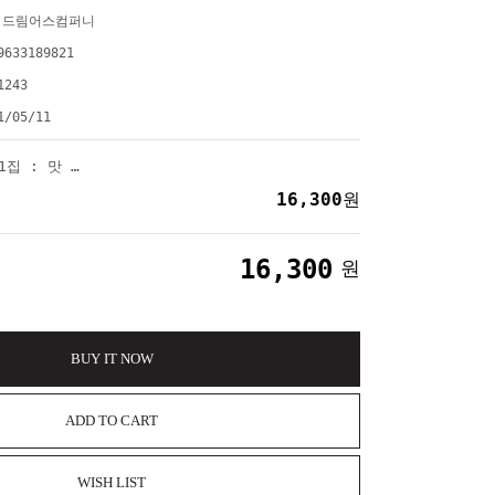
)드림어스컴퍼니
9633189821
1243
1/05/11
NCT DREAM - 정규1집 : 맛 [PHOTO BOOK Ver.][3종 중 1종 랜덤]
16,300
원
16,300
원
BUY IT NOW
ADD TO CART
WISH LIST