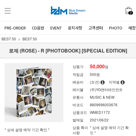
0
PRE-ORDER
CD음반
EVENT
공지사항
고객센터
PHOTO
매장
BEST 50
BEST 50
로제 (ROSE) - R [PHOTOBOOK] [SPECIAL EDITION]
50,000
상품가
원
적립금
500원
배송비
(조건)
지역별
레이블
(주)YG엔터테인먼트
유통사
MUSIC & NEW
바코드
8809696003676
상품코드
WMED1172
발매일
2021/06/22
상품 특이
* 상세 설명 예약 기간 확
* 상세 설명 예약 기간 확인 *
사항
인 *