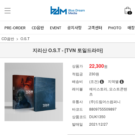
0
PRE-ORDER
CD음반
EVENT
공지사항
고객센터
PHOTO
매장
CD음반
O.S.T
지리산 O.S.T - [TVN 토일드라마]
22,300
상품가
원
적립금
230원
배송비
(조건)
지역별
레이블
에이스토리, 모스트콘텐
츠
유통사
(주)드림어스컴퍼니
바코드
8809755509897
상품코드
DUK1350
발매일
2021/12/27