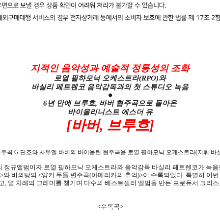
지적인 음악성과 예술적 정통성의 조화
로열 필하모닉 오케스트라
(RPO)
와
바실리 페트렌코 음악감독과의 첫 스튜디오 녹음
●
6
년 만에 브루흐
,
바버 협주곡으로 돌아온
바이올리니스트 에스더 유
[
바버
,
브루흐
]
협주곡
G
단조와 사무엘 바버의 바이올린 협주곡을 로열 필하모닉 오케스트라
(
지휘 바
 정규앨범이자 로열 필하모닉 오케스트라와 음악감독 바실리 페트렌코가 녹음
>
와 비외탕의
<
양키 두들 변주곡
(
아메리카의 추억
)>
이 수록되었다
.
특별히 이번
고
,
열 차례의 그레미를 챙기며 다수의 베스트셀러 앨범을 만든 프로듀서 크리스
<수록곡>