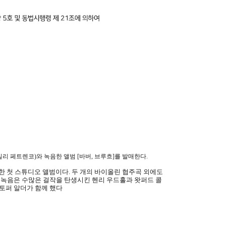
실리 페트렌코
)
와 녹음한 앨범
[
바버
,
브루흐
]
를 발매한다
.
한 첫 스튜디오 앨범이다
.
두 개의 바이올린 협주곡 외에도
 녹음은 수많은 걸작을 탄생시킨 헨리 우드홀과 왓퍼드 콜
토퍼 알더가 함께 했다