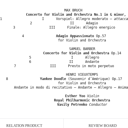
MAX BRUCH
Concerto for Violin and Orchestra No.1 in G minor,
1
I
Vorspiel: Allegro moderato
– attacca
2
II
Adagio
3
III
Finale: Allegro energico
4
Adagio
A
ppassionato
Op.57
for Violin and Orchestra
SAMUEL BARBER
Concerto for Violin and Orchestra
Op.14
5
I
Allegro
6
II
Andante
7
III
Presto in moto perpetuo
HENRI VIEUXTEMPS
8
Yankee Doodle
(Souvenir d’Amérique) Op.17
for Violin and Orchestra
Andante in modo di recitativo – Andante – Allegro – Anima
Esther Yoo
Violin
Royal Philharmonic Orchestra
Vasily Petrenko
Conductor
RELATION PRODUCT
REVIEW BOARD