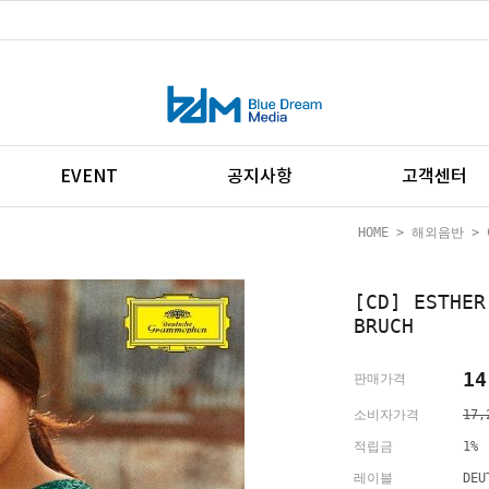
EVENT
공지사항
고객센터
HOME
>
해외음반
>
[CD] ESTHE
BRUCH
14
판매가격
소비자가격
17,
적립금
1%
레이블
DEU