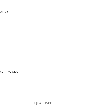
Op.26
to – Vivace
Q&A BOARD