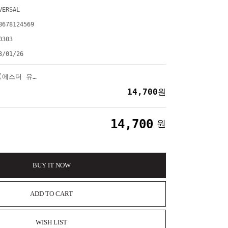
VERSAL
8678124569
0303
3/01/26
[CD] ESTHER YOO(에스더 유) - BARBER & BRUCH
14,700
원
14,700
원
BUY IT NOW
ADD TO CART
WISH LIST