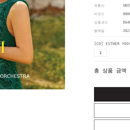
유통사
UNI
바코드
880
상품코드
DG4
발매일
202
총 상품 금액