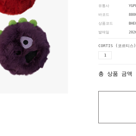
유통사
YGP
바코드
880
상품코드
BHE
발매일
202
총 상품 금액