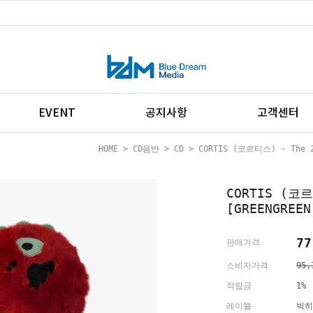
EVENT
공지사항
고객센터
HOME
>
CD음반
>
CD
> CORTIS (코르티스) - The 2n
CORTIS (코르
[GREENGREE
77
판매가격
소비자가격
95,
적립금
1%
레이블
빅히