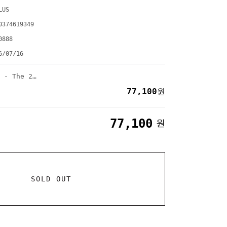
LUS
0374619349
0888
6/07/16
CORTIS (코르티스) - The 2nd EP [GREENGREEN] (CORTIS Ball ver.) (3종세트)
77,100
원
77,100
원
SOLD OUT