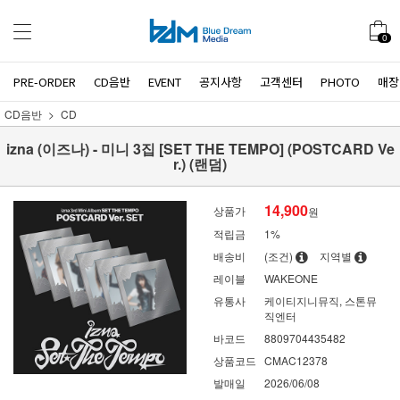
0
PRE-ORDER
CD음반
EVENT
공지사항
고객센터
PHOTO
매장
CD음반
CD
izna (이즈나) - 미니 3집 [SET THE TEMPO] (POSTCARD Ve
r.) (랜덤)
14,900
상품가
원
적립금
1%
배송비
(조건)
지역별
레이블
WAKEONE
유통사
케이티지니뮤직, 스톤뮤
직엔터
바코드
8809704435482
상품코드
CMAC12378
발매일
2026/06/08