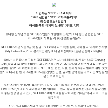
이번에는 NCT DREAM 이다!
"2016 신인왕" NCT 127과 바통 터치!
첫 싱글 오는 9일 발매!
타이틀 곡은 '마지막 첫사랑'! 기대감 UP!
초대형 신개념 그룹 NCT(에스엠엔터테인먼트 소속)의 10대 청소년 연합팀 NCT
DREAM(엔시티 드림)이 첫 싱글로 돌아온다.
NCT DREAM은 오는 9일 첫 싱글 'The First'(더 퍼스트)를 발매, 타이틀 곡 '마지막 첫사랑
(My First and Last)'으로 본격적인 활동에 나설 예정이어서 높은 관심이 기대된다.
멤버가 모두 10대로 구성된 NCT DREAM은 지난 해 8월 데뷔, 틴 팝 댄스곡 'Chewing
Gum'(츄잉 검)과 함께 호버보드 퍼포먼스를 선보여 생기발랄하고 순수한 매력으로 많은
사랑을 받았으며, 이번에는 마크, 제노, 해찬, 런쥔, 지성, 천러 등 6명의 멤버로 활동, 풋풋
함으로 다시 한 번 가요계를 매료시킬 전망인 만큼, 글로벌 음악 팬들의 뜨거운 호응을 얻
을 것으로 보인다.
또한 2016년 신인상을 석권한 NCT 127이 지난 1월 6일 두 번째 미니앨범 'NCT #127
LIMITLESS'(NCT #127 리미틀리스)를 발매하고, 한국, 중국을 비롯한 전 세계 음악 팬들
의 좋은 반응을 얻고 있어, NCT DREAM이 보여줄 활약에 대한 기대감 역시 더욱 고조될
전망이다.
한편, NCT DREAM의 첫 싱글 'The First'는 오는 9일 온, 오프라인 발매된다.