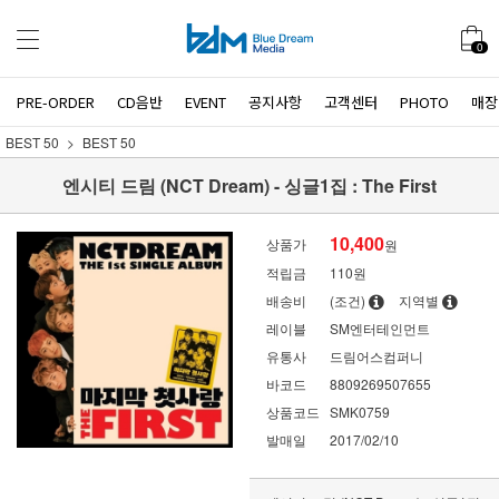
0
PRE-ORDER
CD음반
EVENT
공지사항
고객센터
PHOTO
매장
BEST 50
BEST 50
엔시티 드림 (NCT Dream) - 싱글1집 : The First
10,400
상품가
원
적립금
110원
배송비
(조건)
지역별
레이블
SM엔터테인먼트
유통사
드림어스컴퍼니
바코드
8809269507655
상품코드
SMK0759
발매일
2017/02/10