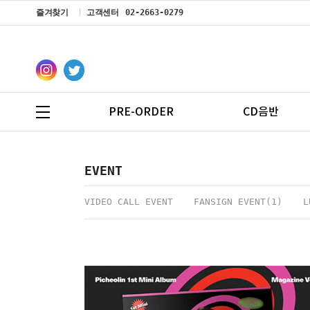
즐겨찾기
고객센터
02-2663-0279
PRE-ORDER
CD음반
EVENT
VIDEO CALL EVENT
FANSIGN EVENT(1)
L