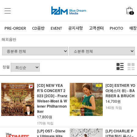
0
PRE-ORDER
CD음반
EVENT
공지사항
고객센터
PHOTO
매장
해외음반
정렬
[CD] NEW YEA
[CD] ESTHER YO
R'S CONCERT 2
O(에스더 유) - BA
023 [2CD] - Franz
RBER & BRUCH
Welser-Most & W
14,700원
iener Philharmon
140원 적립
iker
17,800원
170원 적립
[LP] OST - Disne
[LP] CHARLIE P
y Ultimate Hits
UTH(찰리 푸스) -