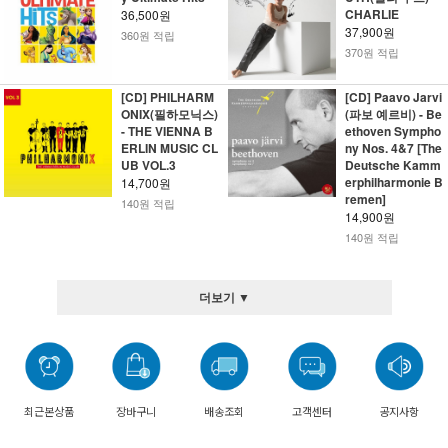
CHARLIE
36,500원
37,900원
360원 적립
370원 적립
[CD] PHILHARM
[CD] Paavo Jarvi
ONIX(필하모닉스)
(파보 예르비) - Be
- THE VIENNA B
ethoven Sympho
ERLIN MUSIC CL
ny Nos. 4&7 [The
UB VOL.3
Deutsche Kamm
erphilharmonie B
14,700원
remen]
140원 적립
14,900원
140원 적립
더보기 ▼
최근본상품
장바구니
배송조회
고객센터
공지사항