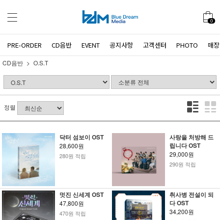
0
PRE-ORDER
CD음반
EVENT
공지사항
고객센터
PHOTO
매장
CD음반
O.S.T
정렬
닥터 섬보이 OST
사랑을 처방해 드
립니다 OST
28,600원
29,000원
280원 적립
290원 적립
멋진 신세계 OST
취사병 전설이 되
다 OST
47,800원
34,200원
470원 적립