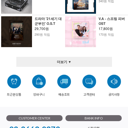
340원 적립
드라마 '21세기 대
V.A - 스프링 피버
군부인' O.S.T
OST
29,700원
17,800원
290원 적립
170원 적립
더보기 ▼
최근본상품
장바구니
배송조회
고객센터
공지사항
CUSTOMER CENTER
BANK INFO
신한은행